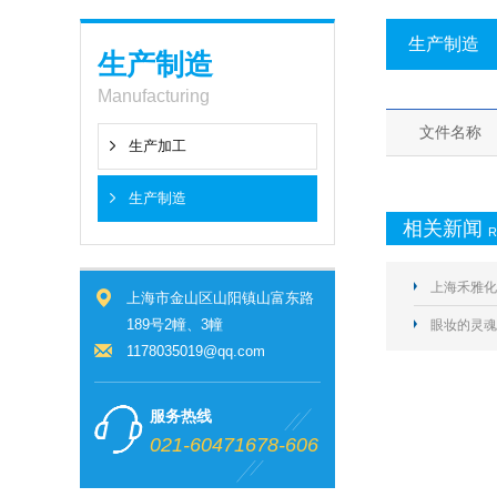
生产制造
生产制造
Manufacturing
文件名称
生产加工
生产制造
相关新闻
R
上海禾雅化
上海市金山区山阳镇山富东路
189号2幢、3幢
眼妆的灵魂
1178035019@qq.com
服务热线
021-60471678-606